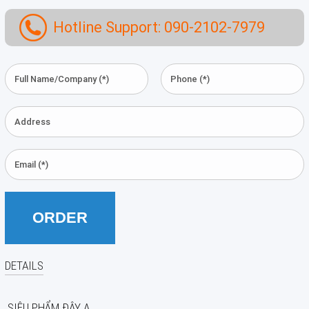
Press
Hotline Support: 090-2102-7979
(0)
Grinding
Machine
(6)
Cutting
Machine
(6)
Milling
Machine
(17)
Planer
(0)
Drilling
DETAILS
Machine
(5)
SIÊU PHẨM ĐÂY Ạ