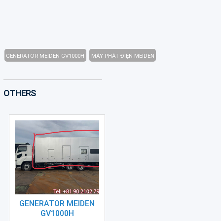
(3)
Excavator
(0)
Conventional
GENERATOR MEIDEN GV1000H
MÁY PHÁT ĐIỆN MEIDEN
Lathe
(Center
Lathe)
OTHERS
(1)
Generator
(2)
Other
Machine
(2)
GENERATOR MEIDEN
GV1000H