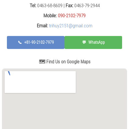
Tel:
0463-68-8609 |
Fax:
0463-79-2944
Mobile:
090-2102-7979
Email:
trihuy2151@gmail.com
📞
+81-90-2102-7979
💬
WhatsApp
🗺️ Find Us on Google Maps