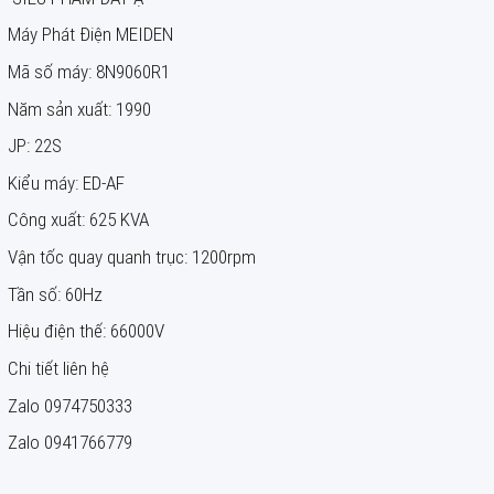
Boring
Machine
Máy Phát Điện MEIDEN
(0)
Mã số máy: 8N9060R1
Plate
Năm sản xuất: 1990
Rolling
Machine
JP: 22S
(0)
Kiểu máy: ED-AF
Hydraulic
Công xuất: 625 KVA
Press
(2)
Vận tốc quay quanh trục: 1200rpm
Band
Tần số: 60Hz
Saw
Hiệu điện thế: 66000V
Machine
(3)
Chi tiết liên hệ
Slotting
Zalo 0974750333
Machine
Zalo 0941766779
(1)
Forklift