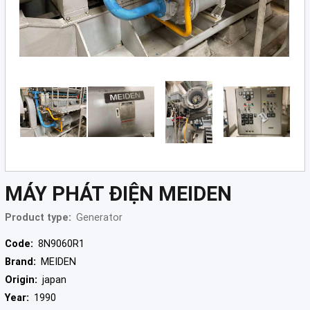
Grinding
Machine
(2)
CNC
Turret
Punch
Press
(6)
Conventional
Lathe
(11)
MÁY PHÁT ĐIỆN MEIDEN
Press
Machine
Product type:
Generator
(3)
Code:
8N9060R1
Press
Brand:
MEIDEN
Brake
(4)
Origin:
japan
Year:
1990
Punch