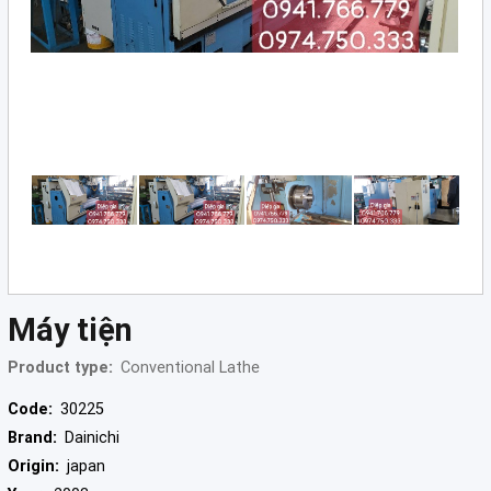
Grinding
Machine
(2)
CNC
Turret
Punch
Press
(6)
Conventional
Lathe
(11)
Press
Máy tiện
Machine
(3)
Product type:
Conventional Lathe
Press
Code:
30225
Brake
Brand:
Dainichi
(4)
Origin:
japan
Punch