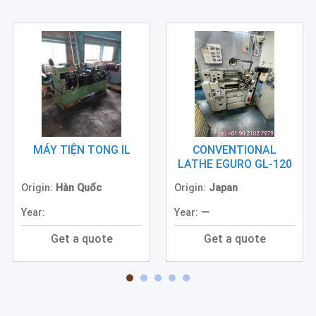
(3)
Excavator
(0)
Conventional
Lathe
(Center
Lathe)
(1)
MÁY TIỆN TONG IL
CONVENTIONAL
LATHE EGURO GL-120
Generator
(2)
Origin:
Hàn Quốc
Origin:
Japan
Other
Year:
Year:
—
Machine
(2)
Get a quote
Get a quote